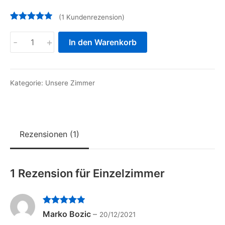
(
1
Kundenrezension)
Bewertet mit
1
5.00
von 5,
Einzelzimmer
basierend
-
+
In den Warenkorb
auf
Menge
Kundenbew
ertung
Kategorie:
Unsere Zimmer
Rezensionen (1)
1 Rezension für
Einzelzimmer
Bewertet mit
Marko Bozic
–
20/12/2021
5
von 5